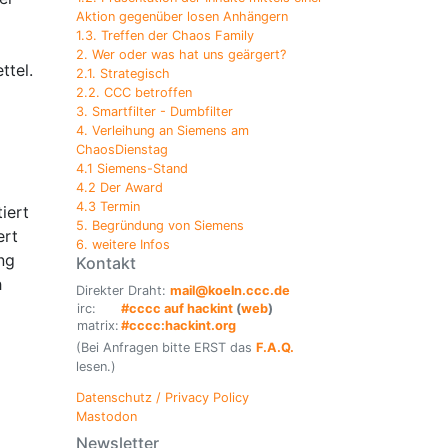
Aktion gegenüber losen Anhängern
1.3. Treffen der Chaos Family
2. Wer oder was hat uns geärgert?
ttel.
2.1. Strategisch
2.2. CCC betroffen
3. Smartfilter - Dumbfilter
4. Verleihung an Siemens am
ChaosDienstag
4.1 Siemens-Stand
4.2 Der Award
4.3 Termin
iert
5. Begründung von Siemens
ert
6. weitere Infos
ng
Kontakt
h
Direkter Draht:
mail@koeln.ccc.de
irc:
#cccc auf hackint
(
web
)
matrix:
#cccc:hackint.org
(Bei Anfragen bitte ERST das
F.A.Q.
lesen.)
Datenschutz / Privacy Policy
Mastodon
Newsletter