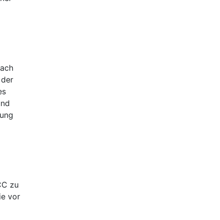
nach
 der
es
und
tung
CC zu
ie vor