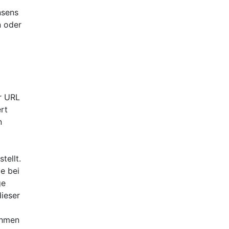
nsens
n oder
er URL
ert
n
tellt.
e bei
ge
dieser
ehmen