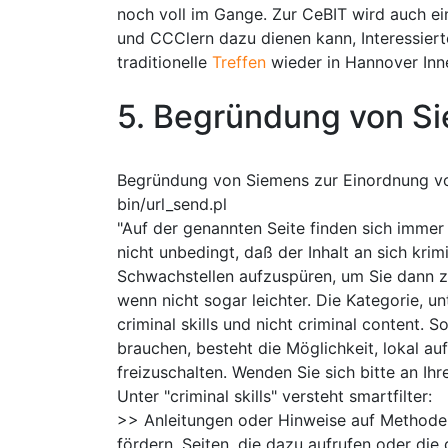
noch voll im Gange. Zur CeBIT wird auch e
und CCClern dazu dienen kann, Interessier
traditionelle
Treffen
wieder in Hannover Inne
5. Begründung von S
Begründung von Siemens zur Einordnung v
bin/url_send.pl
"Auf der genannten Seite finden sich immer 
nicht unbedingt, daß der Inhalt an sich krim
Schwachstellen aufzuspüren, um Sie dann zu
wenn nicht sogar leichter. Die Kategorie, u
criminal skills und nicht criminal content. S
brauchen, besteht die Möglichkeit, lokal au
freizuschalten. Wenden Sie sich bitte an Ihr
Unter "criminal skills" versteht smartfilter:
>> Anleitungen oder Hinweise auf Methoden,
fördern, Seiten, die dazu aufrufen oder die 