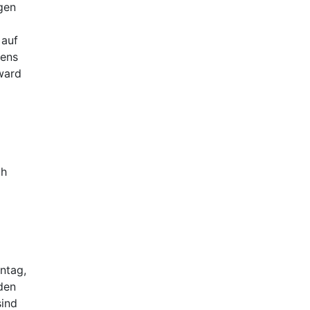
gen
auf
mens
ward
ch
ntag,
den
sind