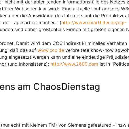
er nicht mit der ablenkenden Informationsfülle des Netzes 
rtfilter-Webseiten klar wird: "Eine aktuelle Umfrage des W
en über die Auswirkung des Internets auf die Produktivitä
n der Tagesarbeit machen." (
http://www.smartfilter.de/cgi-
Kunden sind daher größtenteils Firmen mit großen eigenen 
geordnet. Damit wird dem CCC indirekt kriminelles Verhalten
zung, daß das auf
www.ccc.de
verbreitete know-how sowohl
ung eingesetzt werden kann und eine eindeutige Präjudizie
umor (und Inkonsistenz):
http://www.2600.com
ist in "Politics
emens am ChaosDienstag
 (nur echt mit kleinem TM) von Siemens gefeatured - inzwi