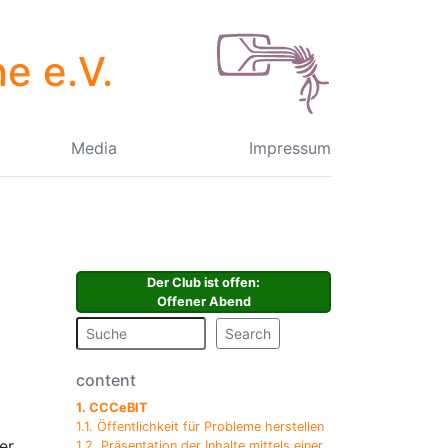
e e.V.
Media
Impressum
Der Club ist offen
:
Offener Abend
Search
content
1. CCCeBIT
1.1. Öffentlichkeit für Probleme herstellen
er
1.2. Präsentation der Inhalte mittels einer