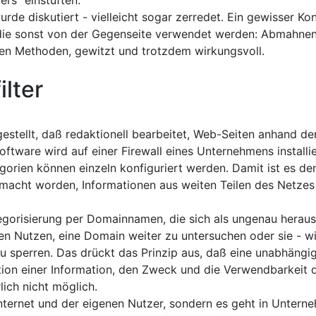
rs" einstuften.
de diskutiert - vielleicht sogar zerredet. Ein gewisser Ko
 die sonst von der Gegenseite verwendet werden: Abmahne
ven Methoden, gewitzt und trotzdem wirkungsvoll.
ilter
gestellt, daß redaktionell bearbeitet, Web-Seiten anhand d
oftware wird auf einer Firewall eines Unternehmens installi
orien können einzeln konfiguriert werden. Damit ist es de
emacht worden, Informationen aus weiten Teilen des Netzes
tegorisierung per Domainnamen, die sich als ungenau herauss
en Nutzen, eine Domain weiter zu untersuchen oder sie - wi
u sperren. Das drückt das Prinzip aus, daß eine unabhängi
ation einer Information, den Zweck und die Verwendbarkeit 
lich nicht möglich.
 Internet und der eigenen Nutzer, sondern es geht in Untern