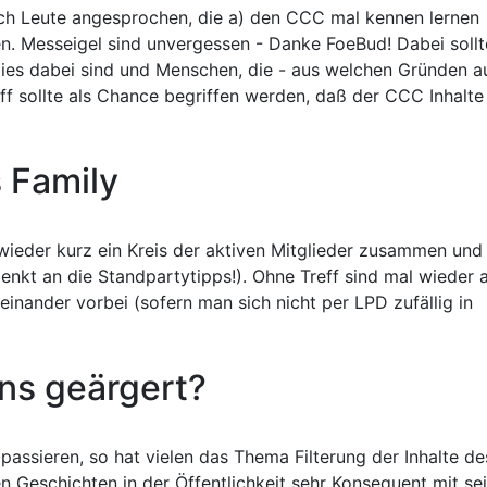
ch Leute angesprochen, die a) den CCC mal kennen lernen
en. Messeigel sind unvergessen - Danke FoeBud! Dabei sollt
ddies dabei sind und Menschen, die - aus welchen Gründen a
ff sollte als Chance begriffen werden, daß der CCC Inhalte
s Family
wieder kurz ein Kreis der aktiven Mitglieder zusammen und
nkt an die Standpartytipps!). Ohne Treff sind mal wieder a
inander vorbei (sofern man sich nicht per LPD zufällig in
uns geärgert?
assieren, so hat vielen das Thema Filterung der Inhalte de
en Geschichten in der Öffentlichkeit sehr Konsequent mit se