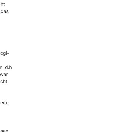
cht
 das
/cgi-
n. d.h
zwar
cht,
eite
ssen