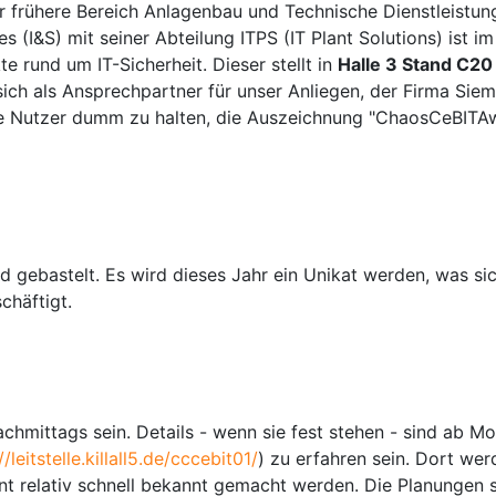
er frühere Bereich Anlagenbau und Technische Dienstleistun
es (I&S) mit seiner Abteilung ITPS (IT Plant Solutions) ist im
 rund um IT-Sicherheit. Dieser stellt in
Halle 3 Stand C20
sich als Ansprechpartner für unser Anliegen, der Firma Sie
die Nutzer dumm zu halten, die Auszeichnung "ChaosCeBITA
 gebastelt. Es wird dieses Jahr ein Unikat werden, was si
chäftigt.
chmittags sein. Details - wenn sie fest stehen - sind ab Mo
//leitstelle.killall5.de/cccebit01/
) zu erfahren sein. Dort wer
nt relativ schnell bekannt gemacht werden. Die Planungen 