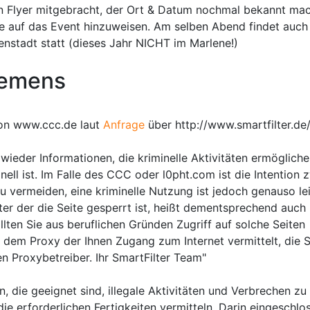
in Flyer mitgebracht, der Ort & Datum nochmal bekannt ma
te auf das Event hinzuweisen. Am selben Abend findet auch
nstadt statt (dieses Jahr NICHT im Marlene!)
iemens
on www.ccc.de laut
Anfrage
über http://www.smartfilter.de
wieder Informationen, die kriminelle Aktivitäten ermögliche
inell ist. Im Falle des CCC oder l0pht.com ist die Intention 
 vermeiden, eine kriminelle Nutzung ist jedoch genauso lei
nter der die Seite gesperrt ist, heißt dementsprechend auch
ollten Sie aus beruflichen Gründen Zugriff auf solche Seiten
f dem Proxy der Ihnen Zugang zum Internet vermittelt, die S
en Proxybetreiber. Ihr SmartFilter Team"
 die geeignet sind, illegale Aktivitäten und Verbrechen zu
die erforderlichen Fertigkeiten vermitteln. Darin eingeschlo