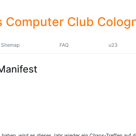
 Computer Club Cologn
Sitemap
FAQ
u23
Manifest
haben, wird es dieses Jahr wieder ein Chaos-Treffen auf d