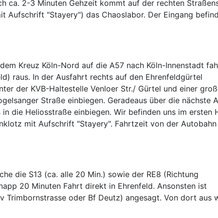
h ca. 2-3 Minuten Gehzeit kommt auf der rechten Straßens
t Aufschrift "Stayery") das Chaoslabor. Der Eingang befin
dem Kreuz Köln-Nord auf die A57 nach Köln-Innenstadt fah
d) raus. In der Ausfahrt rechts auf den Ehrenfeldgürtel
nter der KVB-Haltestelle Venloer Str./ Gürtel und einer gro
Vogelsanger Straße einbiegen. Geradeaus über die nächste 
in die Heliosstraße einbiegen. Wir befinden uns im ersten 
nklotz mit Aufschrift "Stayery". Fahrtzeit von der Autobah
he die S13 (ca. alle 20 Min.) sowie der RE8 (Richtung
p 20 Minuten Fahrt direkt in Ehrenfeld. Ansonsten ist
v Trimbornstrasse oder Bf Deutz) angesagt. Von dort aus 