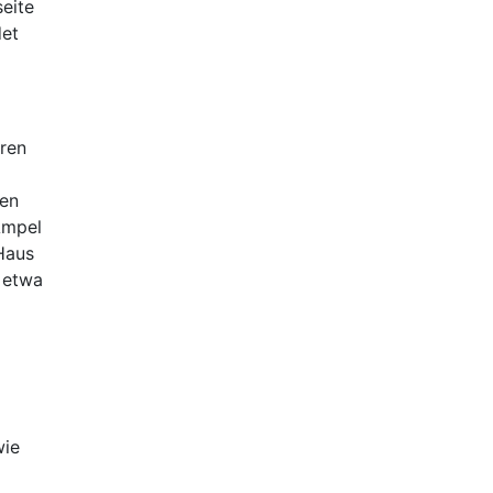
eite
det
ren
ßen
Ampel
Haus
n etwa
wie