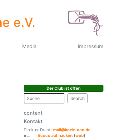
e e.V.
Media
Impressum
Der Club ist offen
Search
content
Kontakt
Direkter Draht:
mail@koeln.ccc.de
irc:
#cccc auf hackint
(
web
)