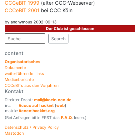
CCCeBIT 1999
(alter CCC-Webserver)
CCCeBIT 2001
bei CCC Köln
by anonymous 2002-09-13
Der Club ist geschlossen
Search
content
Organisatorisches
Dokumente
weiterführende Links
Medienberichte
CCCeBITs aus den Vorjahren
Kontakt
Direkter Draht:
mail@koeln.ccc.de
irc:
#cccc auf hackint
(
web
)
matrix:
#cccc:hackint.org
(Bei Anfragen bitte ERST das
F.A.Q.
lesen.)
Datenschutz / Privacy Policy
Mastodon