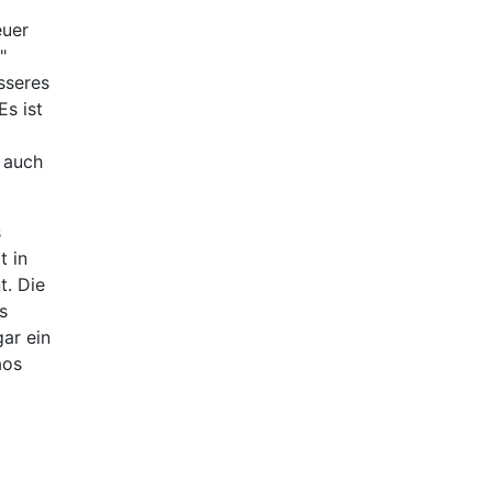
euer
"
sseres
Es ist
 auch
s
t in
t. Die
s
gar ein
aos