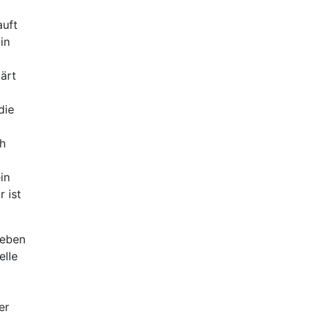
auft
in
lärt
die
ch
in
 ist
Leben
elle
er