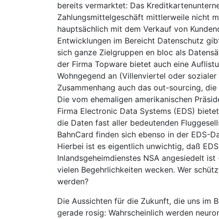
bereits vermarktet: Das Kreditkartenunter
Zahlungsmittelgeschäft mittlerweile nicht
hauptsächlich mit dem Verkauf von Kunden
Entwicklungen im Bereicht Datenschutz gibt
sich ganze Zielgruppen en bloc als Datens
der Firma Topware bietet auch eine Auflist
Wohngegend an (Villenviertel oder soziale
Zusammenhang auch das out-sourcing, die Z
Die vom ehemaligen amerikanischen Präside
Firma Electronic Data Systems (EDS) bietet
die Daten fast aller bedeutenden Fluggesell
BahnCard finden sich ebenso in der EDS-Da
Hierbei ist es eigentlich unwichtig, daß E
Inlandsgeheimdienstes NSA angesiedelt ist 
vielen Begehrlichkeiten wecken. Wer schütz
werden?
Die Aussichten für die Zukunft, die uns im
gerade rosig: Wahrscheinlich werden neuro