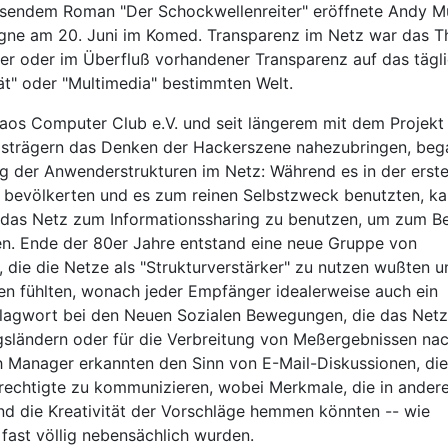
sendem Roman "Der Schockwellenreiter" eröffnete Andy Mü
gne am 20. Juni im Komed. Transparenz im Netz war das 
der oder im Überfluß vorhandener Transparenz auf das tägl
tät" oder "Multimedia" bestimmten Welt.
os Computer Club e.V. und seit längerem mit dem Projekt
gsträgern das Denken der Hackerszene nahezubringen, beg
ng der Anwenderstrukturen im Netz: Während es in der erst
 bevölkerten und es zum reinen Selbstzweck benutzten, k
e, das Netz zum Informationssharing zu benutzen, um zum Be
n. Ende der 80er Jahre entstand eine neue Gruppe von
die die Netze als "Strukturverstärker" zu nutzen wußten u
en fühlten, wonach jeder Empfänger idealerweise auch ein
chlagwort bei den Neuen Sozialen Bewegungen, die das Net
sländern oder für die Verbreitung von Meßergebnissen na
 Manager erkannten den Sinn von E-Mail-Diskussionen, die
erechtigte zu kommunizieren, wobei Merkmale, die in ander
und die Kreativität der Vorschläge hemmen könnten -- wie
 fast völlig nebensächlich wurden.