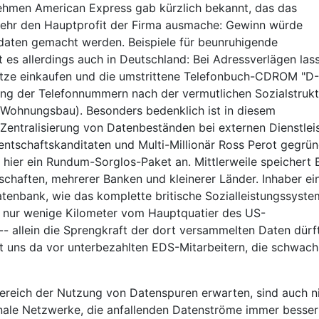
nehmen American Express gab kürzlich bekannt, das das
 mehr den Hauptprofit der Firma ausmache: Gewinn würde
daten gemacht werden. Beispiele für beunruhigende
 es allerdings auch in Deutschland: Bei Adressverlägen las
ätze einkaufen und die umstrittene Telefonbuch-CDROM "D-
ung der Telefonnummern nach der vermutlichen Sozialstrukt
r Wohnungsbau). Besonders bedenklich ist in diesem
entralisierung von Datenbeständen bei externen Dienstleis
ntschaftskanditaten und Multi-Millionär Ross Perot gegrü
 hier ein Rundum-Sorglos-Paket an. Mittlerweile speichert
schaften, mehrerer Banken und kleinerer Länder. Inhaber ei
tenbank, wie das komplette britische Sozialleistungssyste
DS nur wenige Kilometer vom Hauptquatier des US-
-- allein die Sprengkraft der dort versammelten Daten dürf
t uns da vor unterbezahlten EDS-Mitarbeitern, die schwach
 Bereich der Nutzung von Datenspuren erwarten, sind auch n
nale Netzwerke, die anfallenden Datenströme immer besser