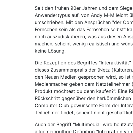
Seit den frühen 90er Jahren und dem Siege
Anwendertypus auf, von Andy M-M leicht ü
umschrieben. Mit den Ansprüchen "der Com
Fernsehen sein als das Fernsehen selbst" ka
noch auszudiskutieren, was aus diesen Ans
machen, scheint wenig realistisch und wüns
keine Lösung.
Die Rezeption des Begriffes "Interaktivitä
dieses Zusammenpralls der (Netz-)Kulturen. 
den Neuen Medien gesprochen wird, so ist f
Medienmacher geben dem Netzteilnehmer (hi
Produkt möchtest du denn kaufen?". Eine Rück
Rückschritt gegenüber den herkömmlichen M
Computer Club gewünschte Form der Interakt
Teilnehmer findet, scheint nicht geschäftlic
Auch der Begriff "Multimedia" wird heutzuta
allgemeingültige Definition "Integration vo