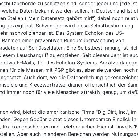
schutzbehörde zu schützen sind, sonder jeder und jede ist
, welche Daten bekannt werden sollen. In Deutschland ist d
hen Stellen ("Mein Datensatz gehört mir!") dabei noch relati
ng gezeigt hat. Schwieriger wird diese Selbstbestimmung
mehr nachvollziehbar ist. Das System Echolon des US-
im Rahmen einer präventiven Rundumüberwachung von
rsdaten auf Schlüsseldaten: Eine Selbstbestimmung ist nic
diesem Lauschangriff zu entziehen. Seit diesem Jahr ist au
ie etwa E-Mails, Teil des Echolon-Systems. Ansätze dagege
en für die Massen mit PGP gibt es, aber sie werden noch n
eingesetzt. Auch dort, wo die Datenerhebung gekennzeichn
spiele und Kreuzworträtsel dienen offensichtlich der Sa
ind immer noch für viele Menschen attraktiv genug, um dafü
n wird, bietet die amerikanische Firma "Dig Dirt, Inc.", im
inden. Gegen Gebühr bietet dieses Unternehmen Einblick in
, Krankengeschichten und Telefonbücher. Hier ist Orwells 
estellen. Aber auch in anderen Bereichen werden Nutzungsd