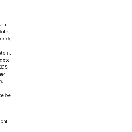
sen
Info"
ur der
tern.
ndete
 EDS
ner
m.
te bei
icht