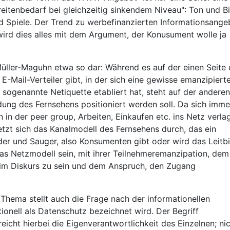
eitenbedarf bei gleichzeitig sinkendem Niveau": Ton und Bi
und Spiele. Der Trend zu werbefinanzierten Informationsang
 wird dies alles mit dem Argument, der Konusument wolle ja
üller-Maguhn etwa so dar: Während es auf der einen Seite 
-Mail-Verteiler gibt, in der sich eine gewisse emanzipiert
ogenannte Netiquette etabliert hat, steht auf der anderen
ng des Fernsehens positioniert werden soll. Da sich imme
 in der peer group, Arbeiten, Einkaufen etc. ins Netz verla
Setzt sich das Kanalmodell des Fernsehens durch, das ein
der und Sauger, also Konsumenten gibt oder wird das Leitbi
das Netzmodell sein, mit ihrer Teilnehmeremanzipation, dem
 im Diskurs zu sein und dem Anspruch, den Zugang
Thema stellt auch die Frage nach der informationellen
ionell als Datenschutz bezeichnet wird. Der Begriff
eicht hierbei die Eigenverantwortlichkeit des Einzelnen; ni