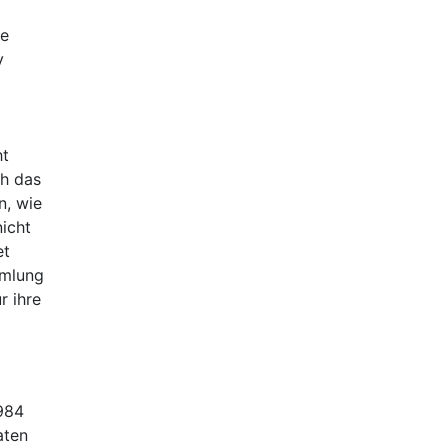
ie
v
ht
ch das
n, wie
icht
et
mmlung
r ihre
1984
aten