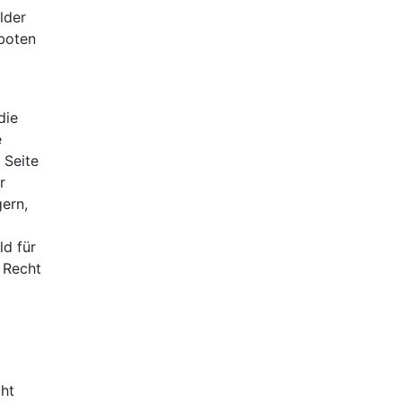
lder
eboten
die
e
 Seite
r
gern,
ld für
 Recht
cht