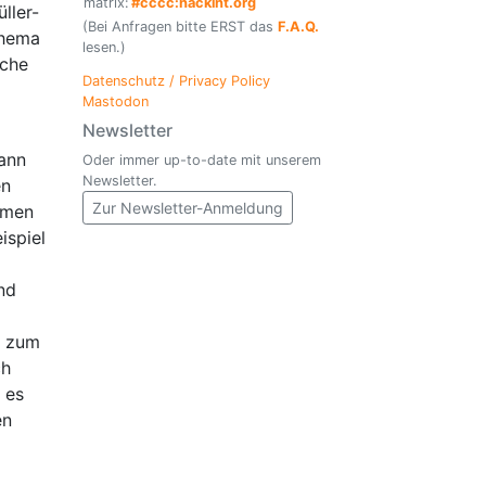
matrix:
#cccc:hackint.org
ller-
(Bei Anfragen bitte ERST das
F.A.Q.
Thema
lesen.)
iche
Datenschutz / Privacy Policy
Mastodon
Newsletter
ann
Oder immer up-to-date mit unserem
Newsletter.
en
Zur Newsletter-Anmeldung
amen
ispiel
nd
z zum
ch
 es
en