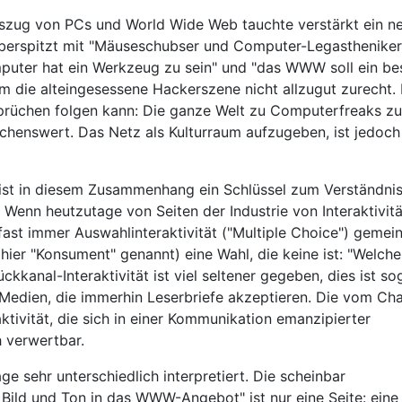
szug von PCs und World Wide Web tauchte verstärkt ein n
berspitzt mit "Mäuseschubser und Computer-Legastheniker
puter hat ein Werkzeug zu sein" und "das WWW soll ein be
m die alteingesessene Hackerszene nicht allzugut zurecht. 
prüchen folgen kann: Die ganze Welt zu Computerfreaks zu
chenswert. Das Netz als Kulturraum aufzugeben, ist jedoch
t" ist in diesem Zusammenhang ein Schlüssel zum Verständni
Wenn heutzutage von Seiten der Industrie von Interaktivitä
ast immer Auswahlinteraktivität ("Multiple Choice") gemein
er "Konsument" genannt) eine Wahl, die keine ist: "Welche
kanal-Interaktivität ist viel seltener gegeben, dies ist so
edien, die immerhin Leserbriefe akzeptieren. Die vom Ch
ivität, die sich in einer Kommunikation emanzipierter
h verwertbar.
ge sehr unterschiedlich interpretiert. Die scheinbar
n Bild und Ton in das WWW-Angebot" ist nur eine Seite: eine