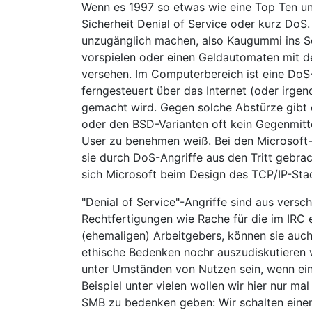
Wenn es 1997 so etwas wie eine Top Ten un
Sicherheit Denial of Service oder kurz DoS
unzugänglich machen, also Kaugummi ins Sc
vorspielen oder einen Geldautomaten mit de
versehen. Im Computerbereich ist eine DoS
ferngesteuert über das Internet (oder irg
gemacht wird. Gegen solche Abstürze gibt 
oder den BSD-Varianten oft kein Gegenmitte
User zu benehmen weiß. Bei den Microsoft-S
sie durch DoS-Angriffe aus den Tritt gebr
sich Microsoft beim Design des TCP/IP-Stac
"Denial of Service"-Angriffe sind aus vers
Rechtfertigungen wie Rache für die im IRC
(ehemaligen) Arbeitgebers, können sie auch
ethische Bedenken nochr auszudiskutieren 
unter Umständen von Nutzen sein, wenn ein 
Beispiel unter vielen wollen wir hier nur m
SMB zu bedenken geben: Wir schalten eine