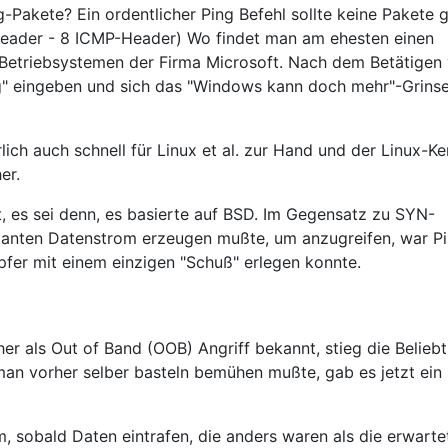
Pakete? Ein ordentlicher Ping Befehl sollte keine Pakete 
Header - 8 ICMP-Header) Wo findet man am ehesten einen
n Betriebsystemen der Firma Microsoft. Nach dem Betätigen
g" eingeben und sich das "Windows kann doch mehr"-Grins
ich auch schnell für Linux et al. zur Hand und der Linux-Ke
er.
rt, es sei denn, es basierte auf BSD. Im Gegensatz zu SYN-
tanten Datenstrom erzeugen mußte, um anzugreifen, war Pi
pfer mit einem einzigen "Schuß" erlegen konnte.
r als Out of Band (OOB) Angriff bekannt, stieg die Beliebt
an vorher selber basteln bemühen mußte, gab es jetzt ein
 sobald Daten eintrafen, die anders waren als die erwarte