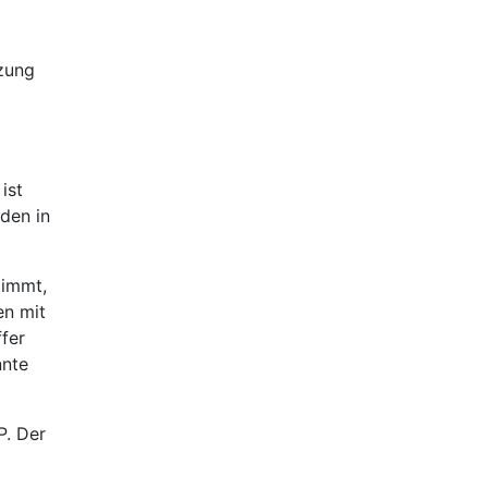
tzung
ist
den in
timmt,
en mit
fer
nnte
P. Der