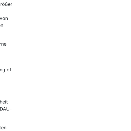
größer
 von
en
rnel
ng of
heit
 DAU-
ten,