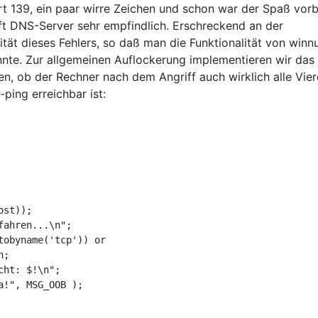
rt 139, ein paar wirre Zeichen und schon war der Spaß vorb
t DNS-Server sehr empfindlich. Erschreckend an der
ität dieses Fehlers, so daß man die Funktionalität von winn
nte. Zur allgemeinen Auflockerung implementieren wir das
en, ob der Rechner nach dem Angriff auch wirklich alle Vie
-ping erreichbar ist:
st));

ahren...\n";

obyname('tcp')) or 

ht: $!\n";

!", MSG_OOB );
