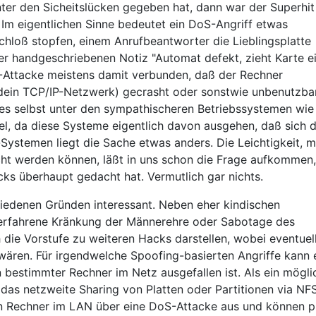
ter den Sicheitslücken gegeben hat, dann war der Superhit
. Im eigentlichen Sinne bedeutet ein DoS-Angriff etwas
hloß stopfen, einem Anrufbeantworter die Lieblingsplatte
r handgeschriebenen Notiz "Automat defekt, zieht Karte e
-Attacke meistens damit verbunden, daß der Rechner
endein TCP/IP-Netzwerk) gecrasht oder sonstwie unbenutzba
es selbst unter den sympathischeren Betriebssystemen wie
l, da diese Systeme eigentlich davon ausgehen, daß sich 
ystemen liegt die Sache etwas anders. Die Leichtigkeit, m
acht werden können, läßt in uns schon die Frage aufkommen
ks überhaupt gedacht hat. Vermutlich gar nichts.
chiedenen Gründen interessant. Neben eher kindischen
 erfahrene Kränkung der Männerehre oder Sabotage des
 die Vorstufe zu weiteren Hacks darstellen, wobei eventuel
wären. Für irgendwelche Spoofing-basierten Angriffe kann 
bestimmter Rechner im Netz ausgefallen ist. Als ein mögli
al das netzweite Sharing von Platten oder Partitionen via NF
n Rechner im LAN über eine DoS-Attacke aus und können p