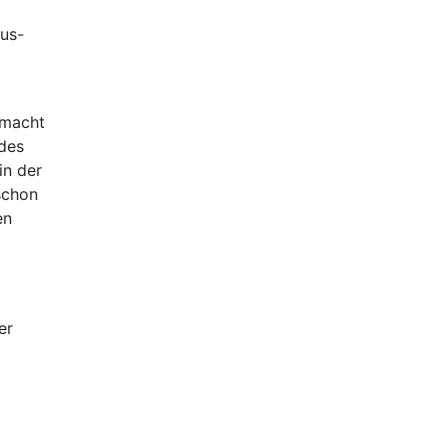
us-
emacht
 des
in der
schon
en
er