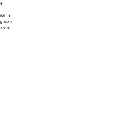
ei.
uke in
 ganze
re von