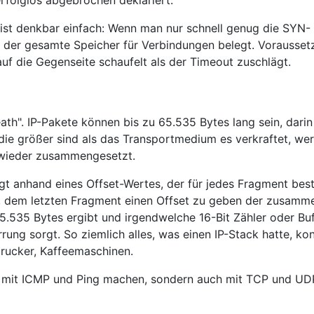
rfolglos abgebrochen deklariert.
 ist denkbar einfach: Wenn man nur schnell genug die SYN-
n der gesamte Speicher für Verbindungen belegt. Vorausse
 auf die Gegenseite schaufelt als der Timeout zuschlägt.
th". IP-Pakete können bis zu 65.535 Bytes lang sein, darin 
die größer sind als das Transportmedium es verkraftet, wer
 wieder zusammengesetzt.
 anhand eines Offset-Wertes, der für jedes Fragment bes
ch, dem letzten Fragment einen Offset zu geben der zusamm
.535 Bytes ergibt und irgendwelche 16-Bit Zähler oder Buf
rung sorgt. So ziemlich alles, was einen IP-Stack hatte, ko
Drucker, Kaffeemaschinen.
ur mit ICMP und Ping machen, sondern auch mit TCP und UD