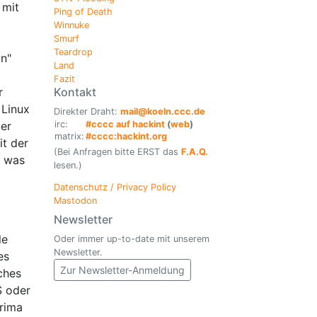
 mit
Ping of Death
Winnuke
Smurf
Teardrop
in"
Land
Fazit
Kontakt
r
 Linux
Direkter Draht:
mail@koeln.ccc.de
irc:
#cccc auf hackint
(
web
)
der
matrix:
#cccc:hackint.org
it der
(Bei Anfragen bitte ERST das
F.A.Q.
, was
lesen.)
Datenschutz / Privacy Policy
Mastodon
Newsletter
le
Oder immer up-to-date mit unserem
Newsletter.
es
Zur Newsletter-Anmeldung
ches
S oder
rima