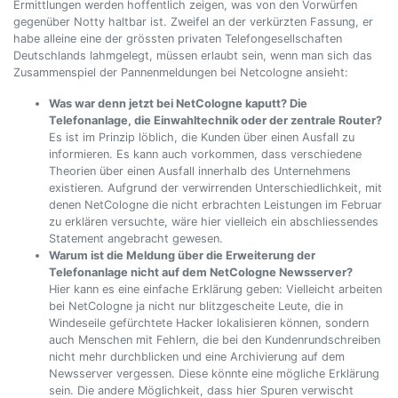
Ermittlungen werden hoffentlich zeigen, was von den Vorwürfen
gegenüber Notty haltbar ist. Zweifel an der verkürzten Fassung, er
habe alleine eine der grössten privaten Telefongesellschaften
Deutschlands lahmgelegt, müssen erlaubt sein, wenn man sich das
Zusammenspiel der Pannenmeldungen bei Netcologne ansieht:
Was war denn jetzt bei NetCologne kaputt? Die
Telefonanlage, die Einwahltechnik oder der zentrale Router?
Es ist im Prinzip löblich, die Kunden über einen Ausfall zu
informieren. Es kann auch vorkommen, dass verschiedene
Theorien über einen Ausfall innerhalb des Unternehmens
existieren. Aufgrund der verwirrenden Unterschiedlichkeit, mit
denen NetCologne die nicht erbrachten Leistungen im Februar
zu erklären versuchte, wäre hier vielleich ein abschliessendes
Statement angebracht gewesen.
Warum ist die Meldung über die Erweiterung der
Telefonanlage nicht auf dem NetCologne Newsserver?
Hier kann es eine einfache Erklärung geben: Vielleicht arbeiten
bei NetCologne ja nicht nur blitzgescheite Leute, die in
Windeseile gefürchtete Hacker lokalisieren können, sondern
auch Menschen mit Fehlern, die bei den Kundenrundschreiben
nicht mehr durchblicken und eine Archivierung auf dem
Newsserver vergessen. Diese könnte eine mögliche Erklärung
sein. Die andere Möglichkeit, dass hier Spuren verwischt