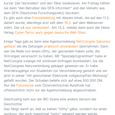
kurzer Zeit feststellen" und den Täter lokalisieren. Am Freitag hätten
sie dann "den Betreiber des DFN informiert" und den Verkehr aus
dem DFN (Deutsches Forschungsnetz) blockiert.
Es gibt auch eine
Pressemeldung
mit diesem Inhalt, die auf den 11.2.
datiert wurde, allerdings erst seit dem
18.2.
auf dem Webserver
steht. Der c4
war verwundert
. Am 13.2. meldet dann auch der Heise
Verlag
Cyber-Terror auch gegen deutsche Web-Sites
.
Einige Tage gab es dann eine Agenturmeldung
NetCologne-Saboteur
gefasst
die die Zeitungen
praktisch
unverändert
übernahmen. Darin
war die Rede von einem n0tty, der gestanden haben solle, die
Störungen verursacht zu haben. Mit "Spezialprogrammen" habe er
NetCologne solange mit sinnlosen Anfragen bombadiert, bis die
NetColognes Netzverbindung gekappt gewesen sei. Er habe
Internetzugänge von Studenten zur Verschleierung genutzt und sei
jetzt in seiner "mit gestohlener Elektronik vollgestopften Wohnung"
gefaßt worden. Der Schaden beliefe sich auf etwa 500.000 DM.
Nur die
Futurezone
vom Österreichischen Rundfunk hat
offensichtlich nicht nur die Agenturmeldung abgeschrieben.
Gleichzeitig kam aus der IRC-Szene eine andere Version der
Geschichte:
Das fängt damit an, daß es keinen "n0tty" gäbe, sondern nur einen
not4you, der auch manchmal "notty" genannt werden würde.