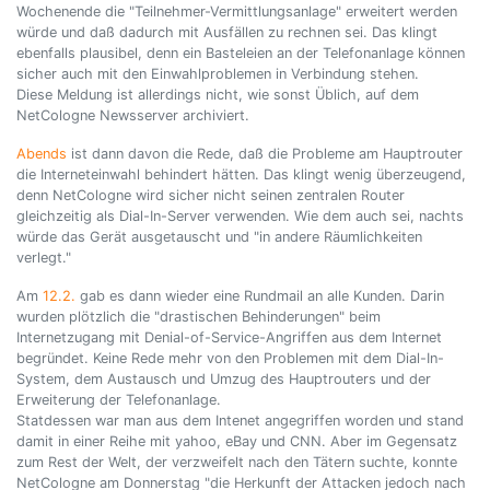
Wochenende die "Teilnehmer-Vermittlungsanlage" erweitert werden
würde und daß dadurch mit Ausfällen zu rechnen sei. Das klingt
ebenfalls plausibel, denn ein Basteleien an der Telefonanlage können
sicher auch mit den Einwahlproblemen in Verbindung stehen.
Diese Meldung ist allerdings nicht, wie sonst Üblich, auf dem
NetCologne Newsserver archiviert.
Abends
ist dann davon die Rede, daß die Probleme am Hauptrouter
die Interneteinwahl behindert hätten. Das klingt wenig überzeugend,
denn NetCologne wird sicher nicht seinen zentralen Router
gleichzeitig als Dial-In-Server verwenden. Wie dem auch sei, nachts
würde das Gerät ausgetauscht und "in andere Räumlichkeiten
verlegt."
Am
12.2.
gab es dann wieder eine Rundmail an alle Kunden. Darin
wurden plötzlich die "drastischen Behinderungen" beim
Internetzugang mit Denial-of-Service-Angriffen aus dem Internet
begründet. Keine Rede mehr von den Problemen mit dem Dial-In-
System, dem Austausch und Umzug des Hauptrouters und der
Erweiterung der Telefonanlage.
Statdessen war man aus dem Intenet angegriffen worden und stand
damit in einer Reihe mit yahoo, eBay und CNN. Aber im Gegensatz
zum Rest der Welt, der verzweifelt nach den Tätern suchte, konnte
NetCologne am Donnerstag "die Herkunft der Attacken jedoch nach