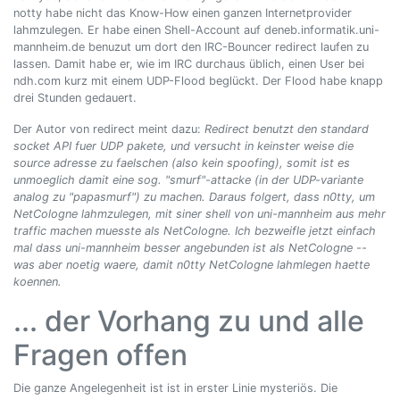
notty habe nicht das Know-How einen ganzen Internetprovider
lahmzulegen. Er habe einen Shell-Account auf deneb.informatik.uni-
mannheim.de benuzut um dort den IRC-Bouncer redirect laufen zu
lassen. Damit habe er, wie im IRC durchaus üblich, einen User bei
ndh.com kurz mit einem UDP-Flood beglückt. Der Flood habe knapp
drei Stunden gedauert.
Der Autor von redirect meint dazu:
Redirect benutzt den standard
socket API fuer UDP pakete, und versucht in keinster weise die
source adresse zu faelschen (also kein spoofing), somit ist es
unmoeglich damit eine sog. "smurf"-attacke (in der UDP-variante
analog zu "papasmurf") zu machen. Daraus folgert, dass n0tty, um
NetCologne lahmzulegen, mit siner shell von uni-mannheim aus mehr
traffic machen muesste als NetCologne. Ich bezweifle jetzt einfach
mal dass uni-mannheim besser angebunden ist als NetCologne --
was aber noetig waere, damit n0tty NetCologne lahmlegen haette
koennen.
... der Vorhang zu und alle
Fragen offen
Die ganze Angelegenheit ist ist in erster Linie mysteriös. Die