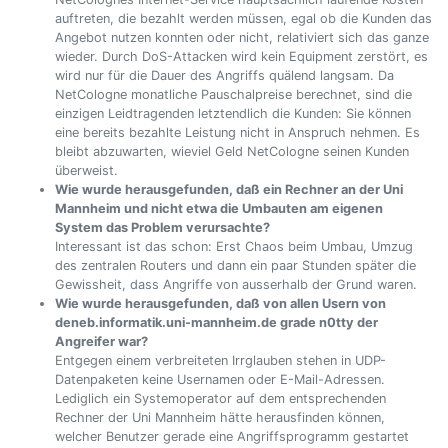
auftreten, die bezahlt werden müssen, egal ob die Kunden das
Angebot nutzen konnten oder nicht, relativiert sich das ganze
wieder. Durch DoS-Attacken wird kein Equipment zerstört, es
wird nur für die Dauer des Angriffs quälend langsam. Da
NetCologne monatliche Pauschalpreise berechnet, sind die
einzigen Leidtragenden letztendlich die Kunden: Sie können
eine bereits bezahlte Leistung nicht in Anspruch nehmen. Es
bleibt abzuwarten, wieviel Geld NetCologne seinen Kunden
überweist.
Wie wurde herausgefunden, daß ein Rechner an der Uni
Mannheim und nicht etwa die Umbauten am eigenen
System das Problem verursachte?
Interessant ist das schon: Erst Chaos beim Umbau, Umzug
des zentralen Routers und dann ein paar Stunden später die
Gewissheit, dass Angriffe von ausserhalb der Grund waren.
Wie wurde herausgefunden, daß von allen Usern von
deneb.informatik.uni-mannheim.de grade n0tty der
Angreifer war?
Entgegen einem verbreiteten Irrglauben stehen in UDP-
Datenpaketen keine Usernamen oder E-Mail-Adressen.
Lediglich ein Systemoperator auf dem entsprechenden
Rechner der Uni Mannheim hätte herausfinden können,
welcher Benutzer gerade eine Angriffsprogramm gestartet