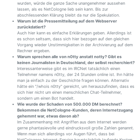
wurden, würde die ganze Sache unangenehmer aussehen
lassen, als es NetCologne lieb sein kann. Bis zur
abschliessenden Klärung bleibt da nur die Spekulation.
Warum ist die Pressemitteilung auf dem Webserver
zurückdatiert?
Auch hier kann es einfache Erklärungen geben. Allerdings ist
es schon seltsam, dass sich hier bezogen auf den gleichen
Vorgang wieder Unstimmigkeiten in der Archivierung auf dem
Rechner ergeben.
Warum sprechen alle von n0tty anstatt notty? Gibt es
keinen Journalisten in Deutschland, der selbst recherchiert?
Interessanterweise gibt es im IRCNet tatsächlich einen
Teilnehmer namens n0tty, der 24 Stunden online ist. Ihn hätte
man ja einfach zu der Geschichte fragen können. Alternativ
hätte ein "/whois n0tty" gereicht, um herauszufinden, dass es
sich hier nicht um einen menschlichen Chat-Teilnehmer,
sondern um einen Bot handelt.
Wie wurde der Schaden von 500.000 DM berechnet?
Bekommen die NetCologne-Kunden, deren Internetzugang
gehemmt war, etwas davon ab?
Im Zusammenhang mit Angriffen aus dem Internet werden
gerne phantasievolle und eindrucksvoll große Zahlen genannt.
Wenn man sich allerdings vor Augen führt, dass bei
NetColognes Internet-Service hauptsächlich laufende Kosten