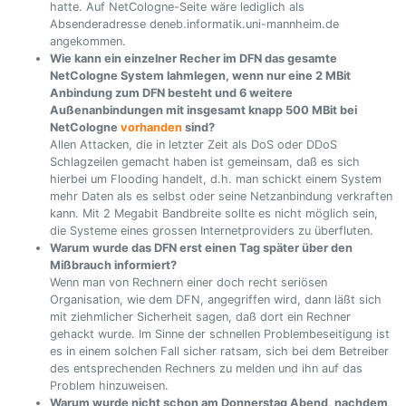
hatte. Auf NetCologne-Seite wäre lediglich als
Absenderadresse deneb.informatik.uni-mannheim.de
angekommen.
Wie kann ein einzelner Recher im DFN das gesamte
NetCologne System lahmlegen, wenn nur eine 2 MBit
Anbindung zum DFN besteht und 6 weitere
Außenanbindungen mit insgesamt knapp 500 MBit bei
NetCologne
vorhanden
sind?
Allen Attacken, die in letzter Zeit als DoS oder DDoS
Schlagzeilen gemacht haben ist gemeinsam, daß es sich
hierbei um Flooding handelt, d.h. man schickt einem System
mehr Daten als es selbst oder seine Netzanbindung verkraften
kann. Mit 2 Megabit Bandbreite sollte es nicht möglich sein,
die Systeme eines grossen Internetproviders zu überfluten.
Warum wurde das DFN erst einen Tag später über den
Mißbrauch informiert?
Wenn man von Rechnern einer doch recht seriösen
Organisation, wie dem DFN, angegriffen wird, dann läßt sich
mit ziehmlicher Sicherheit sagen, daß dort ein Rechner
gehackt wurde. Im Sinne der schnellen Problembeseitigung ist
es in einem solchen Fall sicher ratsam, sich bei dem Betreiber
des entsprechenden Rechners zu melden und ihn auf das
Problem hinzuweisen.
Warum wurde nicht schon am Donnerstag Abend, nachdem