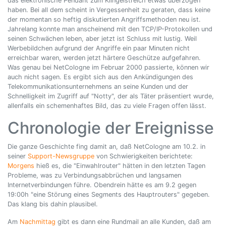
das elektronische Pendant zum Klingelstreich etwas überzogen
haben. Bei all dem scheint in Vergessenheit zu geraten, dass keine
der momentan so heftig diskutierten Angriffsmethoden neu ist.
Jahrelang konnte man anscheinend mit den TCP/IP-Protokollen und
seinen Schwächen leben, aber jetzt ist Schluss mit lustig. Weil
Werbebildchen aufgrund der Angriffe ein paar Minuten nicht
erreichbar waren, werden jetzt härtere Geschütze aufgefahren.
Was genau bei NetCologne im Februar 2000 passierte, können wir
auch nicht sagen. Es ergibt sich aus den Ankündigungen des
Telekommunikationsunternehmens an seine Kunden und der
Schnelligkeit im Zugriff auf "Notty", der als Täter präsentiert wurde,
allenfalls ein schemenhaftes Bild, das zu viele Fragen offen lässt.
Chronologie der Ereignisse
Die ganze Geschichte fing damit an, daß NetCologne am 10.2. in
seiner
Support-Newsgruppe
von Schwierigkeiten berichtete:
Morgens
hieß es, die "Einwahlrouter" hätten in den letzten Tagen
Probleme, was zu Verbindungsabbrüchen und langsamen
Internetverbindungen führe. Obendrein hätte es am 9.2 gegen
19:00h "eine Störung eines Segments des Hauptrouters" gegeben.
Das klang bis dahin plausibel.
Am
Nachmittag
gibt es dann eine Rundmail an alle Kunden, daß am