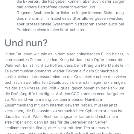
die Experten, die Rat geben können, aber auch dafür sorgen,
daß andere Betroffene gewarnt werden und
Gegenmaßnahmen koordiniert erfolgen können. Sicher mag
dies manchmal im Trubel eines Störfalls vergessen werden,
aber professionelle Systemadministratoren sollten auch bei
Problemen einen kühlen Kopf behalten.
Und nun?
In der Tat leben wir, wie es in dem alten chinesischen Fluch heisst, in
interessanten Zeiten. In jedem Krieg ist das erste Opfer immer die
Wahrheit. Es ist nicht zu hoffen, dass beim Krieg um Marktanteile im
Telekommunikationsmarkt wieder Fakten auf dem Schlachtfeld
zurückbleiben. Interessant sind an der Geschichte neben den vielen
technisch zweifelhaften Details auch die einstimmigen Erklärungen,
mit der sich Presse und Politik quasi geschlossen an der Panik um
die DoS-Angriffe beteiligen. Auf den CCC kommen neue Aufgaben
zu: Während wir jahrelang vor übertriebener Naivität in
Zusammenhang mit dem Internet gewarnt haben, müssen jetzt
versuchen, die Diskussion zu versachlichen: Cyberterrorismus ist
das alles nicht. Wenn Rechner langsamer laufen und nicht mehr
erreichbar sind, dann ist das für die Betreiber der Server
schlimmstenfalls lästig, aber nicht mit dem Terrorismus zu
vergleichen, bei dem in der echte Welt echte Bomben hochgehen