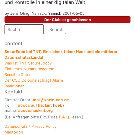
und Kontrolle in einer digitalen Welt.
by Jens Ohlig, Yannick, Yinnick 2001-05-05
Der Club ist geschlossen
Search
content
SecurEdoc bei TNT: Ein kleiner, feiner Hack und ein mittlerer
Datenschutzskandal
Was ist TNT SecureEdoc?
Einfaches Nummernsystem
Sensible Daten
Der CCC Cologne schlägt Alarm
Reaktionen
Kontakt
Direkter Draht:
mail@koeln.ccc.de
irc:
#cccc auf hackint
(
web
)
matrix:
#cccc:hackint.org
(Bei Anfragen bitte ERST das
F.A.Q.
lesen.)
Datenschutz / Privacy Policy
Mastodon