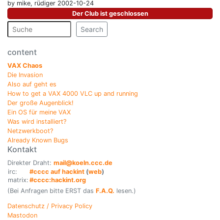
by mike, rüdiger 2002-10-24
Der Club ist geschlossen
Search
content
VAX Chaos
Die Invasion
Also auf geht es
How to get a VAX 4000 VLC up and running
Der große Augenblick!
Ein OS für meine VAX
Was wird installiert?
Netzwerkboot?
Already Known Bugs
Kontakt
Direkter Draht:
mail@koeln.ccc.de
irc:
#cccc auf hackint
(
web
)
matrix:
#cccc:hackint.org
(Bei Anfragen bitte ERST das
F.A.Q.
lesen.)
Datenschutz / Privacy Policy
Mastodon