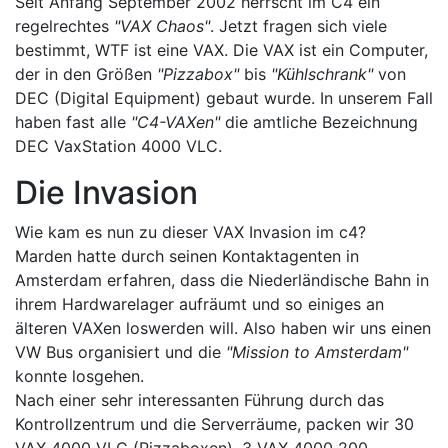
Seit Anfang September 2002 herrscht im C4 ein
regelrechtes
"VAX Chaos"
. Jetzt fragen sich viele
bestimmt, WTF ist eine VAX. Die VAX ist ein Computer,
der in den Größen
"Pizzabox"
bis
"Kühlschrank"
von
DEC (Digital Equipment) gebaut wurde. In unserem Fall
haben fast alle
"C4-VAXen"
die amtliche Bezeichnung
DEC VaxStation 4000 VLC.
Die Invasion
Wie kam es nun zu dieser VAX Invasion im c4?
Marden hatte durch seinen Kontaktagenten in
Amsterdam erfahren, dass die Niederländische Bahn in
ihrem Hardwarelager aufräumt und so einiges an
älteren VAXen loswerden will. Also haben wir uns einen
VW Bus organisiert und die
"Mission to Amsterdam"
konnte losgehen.
Nach einer sehr interessanten Führung durch das
Kontrollzentrum und die Serverräume, packen wir 30