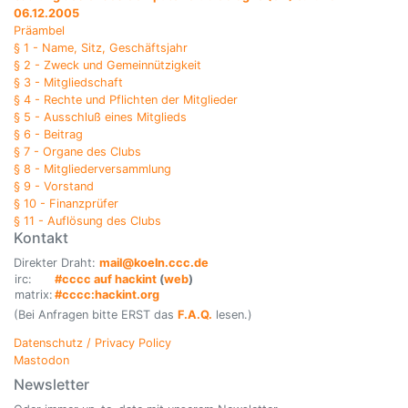
06.12.2005
Präambel
§ 1 - Name, Sitz, Geschäftsjahr
§ 2 - Zweck und Gemeinnützigkeit
§ 3 - Mitgliedschaft
§ 4 - Rechte und Pflichten der Mitglieder
§ 5 - Ausschluß eines Mitglieds
§ 6 - Beitrag
§ 7 - Organe des Clubs
§ 8 - Mitgliederversammlung
§ 9 - Vorstand
§ 10 - Finanzprüfer
§ 11 - Auflösung des Clubs
Kontakt
Direkter Draht:
mail@koeln.ccc.de
irc:
#cccc auf hackint
(
web
)
matrix:
#cccc:hackint.org
(Bei Anfragen bitte ERST das
F.A.Q.
lesen.)
Datenschutz / Privacy Policy
Mastodon
Newsletter