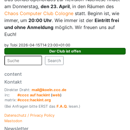
am Donnerstag,
den 23. April
, in den Räumen des
Chaos Computer Club Cologne
statt. Beginn ist, wie
immer, um
20:00 Uhr
. Wie immer ist der
Eintritt frei
und ohne Anmeldung
möglich. Wir freuen uns auf
Euch!
by Tobi 2026-04-15T14:23:00+01:00
Der Club ist offen
Search
content
Kontakt
Direkter Draht:
mail@koeln.ccc.de
irc:
#cccc auf hackint
(
web
)
matrix:
#cccc:hackint.org
(Bei Anfragen bitte ERST das
F.A.Q.
lesen.)
Datenschutz / Privacy Policy
Mastodon
Newsletter