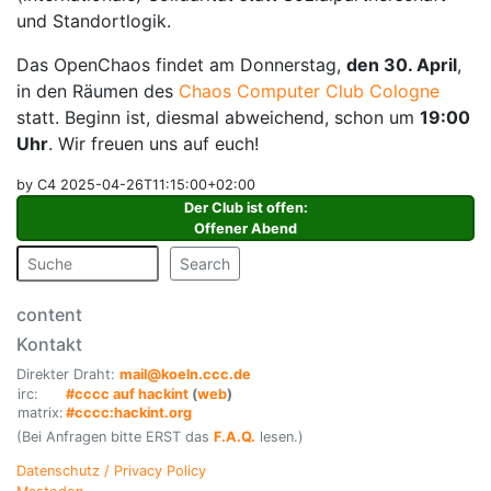
und Standortlogik.
Das OpenChaos findet am Donnerstag,
den 30. April
,
in den Räumen des
Chaos Computer Club Cologne
statt. Beginn ist, diesmal abweichend, schon um
19:00
Uhr
. Wir freuen uns auf euch!
by C4 2025-04-26T11:15:00+02:00
Der Club ist offen
:
Offener Abend
Search
content
Kontakt
Direkter Draht:
mail@koeln.ccc.de
irc:
#cccc auf hackint
(
web
)
matrix:
#cccc:hackint.org
(Bei Anfragen bitte ERST das
F.A.Q.
lesen.)
Datenschutz / Privacy Policy