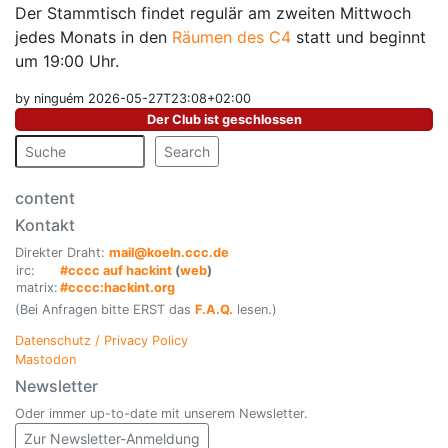
Der Stammtisch findet regulär am zweiten Mittwoch
jedes Monats in den
Räumen des C4
statt und beginnt
um 19:00 Uhr.
by ninguém 2026-05-27T23:08+02:00
Der Club ist geschlossen
Search
content
Kontakt
Direkter Draht:
mail@koeln.ccc.de
irc:
#cccc auf hackint
(
web
)
matrix:
#cccc:hackint.org
(Bei Anfragen bitte ERST das
F.A.Q.
lesen.)
Datenschutz / Privacy Policy
Mastodon
Newsletter
Oder immer up-to-date mit unserem Newsletter.
Zur Newsletter-Anmeldung